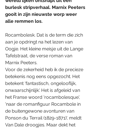
wereld lijken ontsnapt uit een 
burlesk stripverhaal. Marnix Peeters 
gooit in zijn nieuwste worp weer 
alle remmen los.
Rocambolesk. Dat is de term die zich 
aan je opdringt na het lezen van 
Oogje. Het kleine meisje uit de Lange 
Tafelstraat, de verse roman van 
Marnix Peeters. 
Voor de zekerheid heb ik de precieze 
betekenis nog eens opgezocht. Het 
betekent 'fantastisch, ongelooflijk, 
onwaarschijnlijk'. Het is afgeleid van 
het Franse woord 'rocambolesque', 
'naar de romanfiguur Rocambole in 
de buitengewone avonturen van 
Ponson du Terrail (1829-1871)', meldt 
Van Dale droogjes. Maar dekt het 