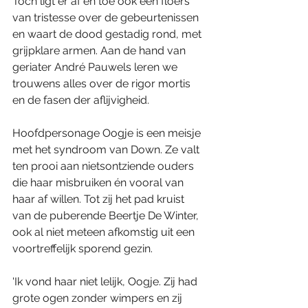
Toch ligt er af en toe ook een floers 
van tristesse over de gebeurtenissen 
en waart de dood gestadig rond, met 
grijpklare armen. Aan de hand van 
geriater André Pauwels leren we 
trouwens alles over de rigor mortis 
en de fasen der aflijvigheid.
Hoofdpersonage Oogje is een meisje 
met het syndroom van Down. Ze valt 
ten prooi aan nietsontziende ouders 
die haar misbruiken én vooral van 
haar af willen. Tot zij het pad kruist 
van de puberende Beertje De Winter, 
ook al niet meteen afkomstig uit een 
voortreffelijk sporend gezin.
'Ik vond haar niet lelijk, Oogje. Zij had 
grote ogen zonder wimpers en zij 