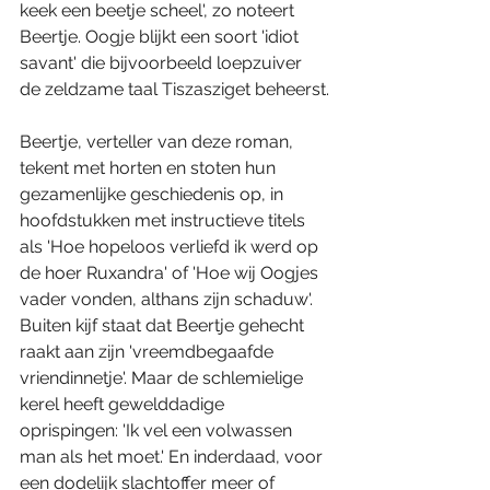
keek een beetje scheel', zo noteert 
Beertje. Oogje blijkt een soort 'idiot 
savant' die bijvoorbeeld loepzuiver 
de zeldzame taal Tiszasziget beheerst.
Beertje, verteller van deze roman, 
tekent met horten en stoten hun 
gezamenlijke geschiedenis op, in 
hoofdstukken met instructieve titels 
als 'Hoe hopeloos verliefd ik werd op 
de hoer Ruxandra' of 'Hoe wij Oogjes 
vader vonden, althans zijn schaduw'. 
Buiten kijf staat dat Beertje gehecht 
raakt aan zijn 'vreemdbegaafde 
vriendinnetje'. Maar de schlemielige 
kerel heeft gewelddadige 
oprispingen: 'Ik vel een volwassen 
man als het moet.' En inderdaad, voor 
een dodelijk slachtoffer meer of 