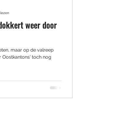
 lezen
dokkert weer door
 eten, maar op de valreep
r Oostkantons' toch nog