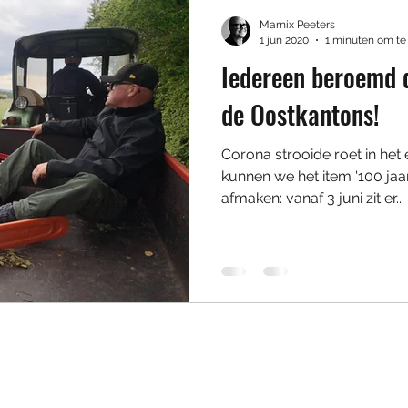
Marnix Peeters
1 jun 2020
1 minuten om te
Iedereen beroemd 
de Oostkantons!
Corona strooide roet in het
kunnen we het item '100 jaa
afmaken: vanaf 3 juni zit er...