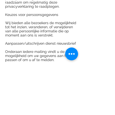
raadzaam om regelmatig deze
privacyverklaring te raadplegen.
Keuzes voor persoonsgegevens
Wij bieden alle bezoekers de mogelijkheid
tot het inzien, veranderen, of verwijderen
van alle persoonlijke informatie die op
moment aan ons is verstrekt.
Aanpassen/uitschrijven dienst nieuwsbrief
Onderaan iedere mailing vindt u de
mogelijkheid om uw gegevens aan te
passen of om u af te melden.
Aanpassen/uitschrijven communicatie
Als u uw gegevens aan wilt passen of
uzelf uit onze bestanden wilt laten halen,
kunt u contact met ons op nemen. Zie
onderstaande contactgegevens.
Cookies uitzetten
De meeste browsers zijn standaard
ingesteld om cookies te accepteren, maar
u kunt uw browser opnieuw instellen om