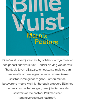
Billie Vuist is verbijsterd als hij ontdekt dat zijn moeder
een pedofilienetwerk runt — onder de vlag van de vzw
Phantasia levert zij zwarte en oosterse meisjes aan
mannen die opzien tegen de verre reizen die met
sekstoerisme gepaard gaan. Samen met de
betoverend mooie Mei Marlborough probeert Billie het
netwerk ten val te brengen, terwijl in Pattaya de
seksverslaafde pastoor Pelkmans het
tegenovergestelde nastreeft.