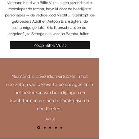
Niemand hield van Billie Vuist is een razendsnelle,
meeslepende roman, bevolkt door de heerlijkste
personages — de vettige jood Naphtuli Steinkopf, de
gebroeders Adolf en Antoon Branstigters, de
schunnige geriater Eric Kronschnabl en de
ongelooflijke Senegalees Joseph Bamba Julien.
Koop Billie Vuist
Niemand is bovendien virtuozer in het
neerzetten van pikzwarte personages en in
het bedenken van beledigingen en
krachttermen om hen te karakteriseren
dan Peeters.
De Tijd