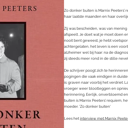
Zo donker buiten is Marnix Peeters’ 
haar laatste maanden en haar overlij
Zij was bescheiden, was van mening 
afspeelt. Je doet wat je moet doen en
nooit bent geweest, je hebt voetspo
achtergelaten, het leven is een voorb
alzheimer wel bij haar: na de diagnos
zij steeds meer rond in de stille nev
De schrijver poogt zich te herinneren 
pogingen die vaak eindigen in duiste
is: graven naar voorbij het verdrie
vroeger weer blootleggen en opnie
herinnering. Eerlijk, onverbloemd 
buiten is Marnix Peeters’ requiem, he
moeder. 'Zo donker buiten'
Lees het
interview met Marnix Peeter