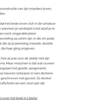
reconstructie van zijn moeders leven,
den.
dat het beste leven zich in de schaduw
 wanneer je verdwijnt is het alsof je er
ren noch vingerafdrukken
ereiding op schim zijn. In die zin paste
e die zij al jarenlang vreesde, doolde
el die haar ging omgeven.
hoe zij was voor de ziekte. Het zijn
rnis. Maar misschien is dat wat rouwen
t. Langzaam het goede, aangename
uw kleuren ontwaren in een donkere
en geschreven met gevoel, Zo donker
t afscheid van een zoon aan zijn
s over het boek in Libelle
.