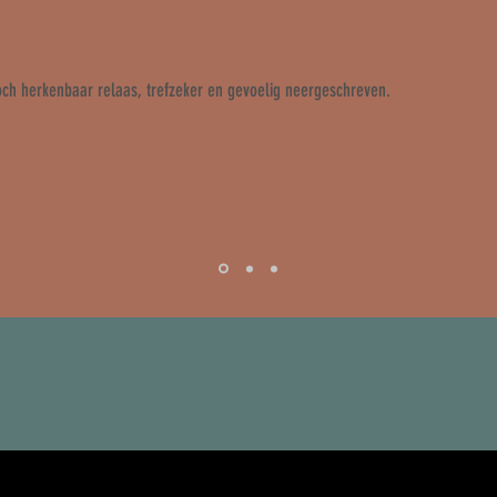
toch herkenbaar relaas, trefzeker en gevoelig neergeschreven.