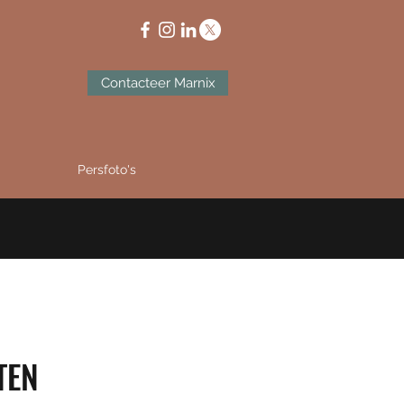
Contacteer Marnix
Persfoto's
TEN