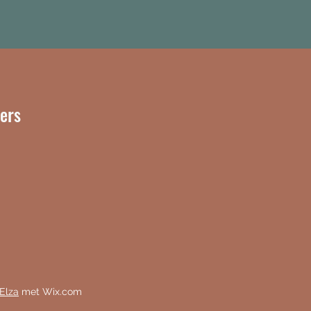
ters
Elza
met Wix.com